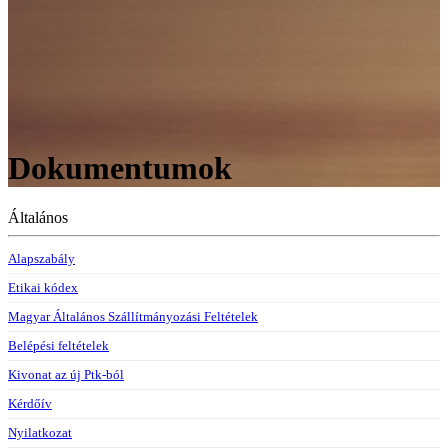
Dokumentumok
Általános
Alapszabály
Etikai kódex
Magyar Általános Szállítmányozási Feltételek
Belépési feltételek
Kivonat az új Ptk-ból
Kérdőív
Nyilatkozat