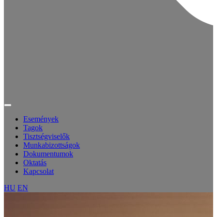
Események
Tagok
Tisztségviselők
Munkabizottságok
Dokumentumok
Oktatás
Kapcsolat
HU
EN