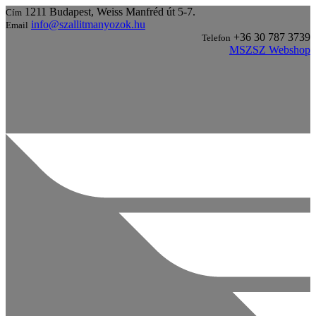
1211 Budapest, Weiss Manfréd út 5-7.
Cím
info@szallitmanyozok.hu
Email
+36 30 787 3739
Telefon
MSZSZ Webshop