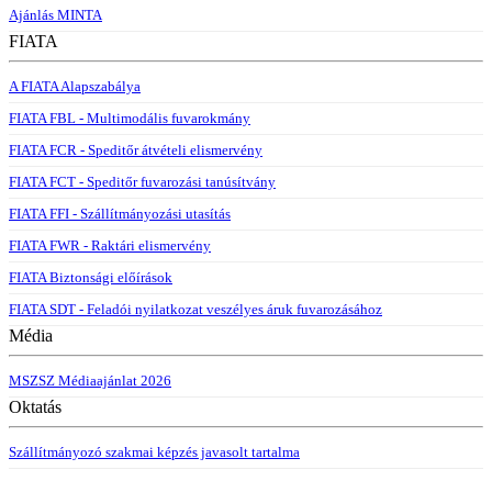
Ajánlás MINTA
FIATA
A FIATA Alapszabálya
FIATA FBL - Multimodális fuvarokmány
FIATA FCR - Speditőr átvételi elismervény
FIATA FCT - Speditőr fuvarozási tanúsítvány
FIATA FFI - Szállítmányozási utasítás
FIATA FWR - Raktári elismervény
FIATA Biztonsági előírások
FIATA SDT - Feladói nyilatkozat veszélyes áruk fuvarozásához
Média
MSZSZ Médiaajánlat 2026
Oktatás
Szállítmányozó szakmai képzés javasolt tartalma